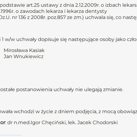
podstawie art.25 ustawy z dnia 2.12.2009r. o izbach lekarsk
2.1996r. o zawodach lekarza i lekarza dentysty
. Dz.U. nr 136 z 2008r. poz.857 ze zm.) uchwala się, co nastę
 1 w/w uchwały dopisuje się następujące osoby jako czł
Mirosława Kasiak
Jan Wnukiewicz
ostałe postanowienia uchwały nie ulegają zmianie.
wała wchodzi w życie z dniem podjęcia, z mocą obowiązu
or
: dr n.med.Igor Chęciński, lek. Jacek Chodorski