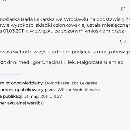
§ 1
nośląska Rada Lekarska we Wrocławiu na podstawie § 2 u
awie wysokości składki członkowskiej ustala miesięczną
a 01.03.2011 r. w związku ze złożonym wnioskiem przez (…)
§ 2
wała wchodzi w życie z dniem podjęcia, z mocą obowiązuj
or
: dr n. med. Igor Chęciński, lek. Małgorzata Niemiec
miot odpowiedzialny:
Dolnośląska Izba Lekarska
ument opublikowany przez:
Wiktor Wołodkowicz
 publikacji:
31 maja 2011 o 11:27
er aktualnej wersji:
0