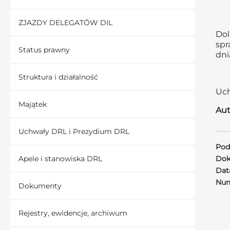
ZJAZDY DELEGATÓW DIL
Dol
spr
Status prawny
dni
Struktura i działalność
Uch
Majątek
Aut
Uchwały DRL i Prezydium DRL
Pod
Apele i stanowiska DRL
Dok
Data
Num
Dokumenty
Rejestry, ewidencje, archiwum