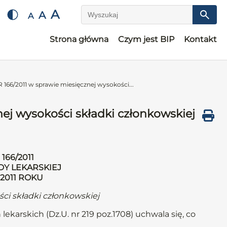
A
A
A
Wyszukaj
Strona główna
Czym jest BIP
Kontakt
6/2011 w sprawie miesięcznej wysokości...
j wysokości składki członkowskiej
66/2011
DY LEKARSKIEJ
 2011 ROKU
ci składki członkowskiej
lekarskich (Dz.U. nr 219 poz.1708) uchwala się, co