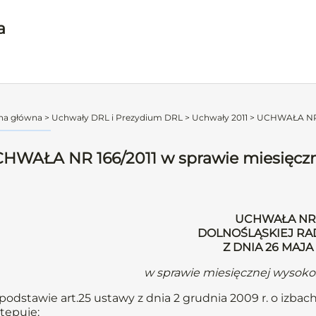
a
na główna
>
Uchwały DRL i Prezydium DRL
>
Uchwały 2011
>
UCHWAŁA NR 16
HWAŁA NR 166/2011 w sprawie miesięczne
UCHWAŁA NR 1
DOLNOŚLĄSKIEJ RA
Z DNIA 26 MAJA
w sprawie miesięcznej wysokoś
podstawie art.25 ustawy z dnia 2 grudnia 2009 r. o izbach 
tępuje: