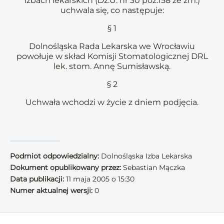
izbach lekarskich (Dz.U. nr 30 poz.158 ze zm.)
uchwala się, co następuje:
§ 1
Dolnośląska Rada Lekarska we Wrocławiu
powołuje w skład Komisji Stomatologicznej DRL
lek. stom. Annę Sumisławską.
§ 2
Uchwała wchodzi w życie z dniem podjęcia.
Podmiot odpowiedzialny:
Dolnośląska Izba Lekarska
Dokument opublikowany przez:
Sebastian Mączka
Data publikacji:
11 maja 2005 o 15:30
Numer aktualnej wersji:
0