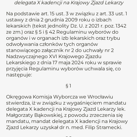
delegata X kadencji na Krajowy Zjazd Lekarzy
Na podstawie art. 15 ust. 3 w związku z art. 33 ust. 1
ustawy z dnia 2 grudnia 2009 roku o izbach
lekarskich (tekst jednolity Dz. U. z 2021 r. poz. 1342
ze zm.) oraz § 5 i § 42 Regulaminu wyborów do
organów i w organach izb lekarskich oraz trybu
odwoływania członków tych organów
stanowiącego załącznik nr 2 do uchwały nr 2
Nadzwyczajnego XVI Krajowego Zjazdu
Lekarskiego z dnia 17 maja 2024 roku w sprawie
przyjęcia Regulaminu wyborów uchwala się, co
następuje:
§ 1
Okręgowa Komisja Wyborcza we Wrocławiu
stwierdza, iż w związku z wygaśnięciem mandatu
delegata X kadencji na Krajowy Zjazd Lekarzy lek.
Małgorzaty Bąkowskiej, z powodu zrzeczenia się
mandatu, mandat delegata X kadencji na Krajowy
Zjazd Lekarzy uzyskał dr n. med. Filip Stramecki.