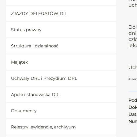
uch
ZJAZDY DELEGATÓW DIL
Dol
Status prawny
dni
czł
lek
Struktura i działalność
Majątek
Uch
Uchwały DRL i Prezydium DRL
Autor:
Apele i stanowiska DRL
Pod
Dok
Dokumenty
Data
Num
Rejestry, ewidencje, archiwum