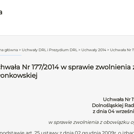
a
na główna
>
Uchwały DRL i Prezydium DRL
>
Uchwały 2014
>
Uchwała Nr 17
hwała Nr 177/2014 w sprawie zwolnienia 
łonkowskiej
Uchwała Nr 1
Dolnośląskiej Rad
z dnia 04 wrześn
w sprawie zwolnienia z obowiązku o
podstawie art. 25 ustawy z dnia 02 grudnia 2009r. o izbac