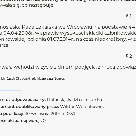
wala się, co następuje:
§ 1
nośląska Rada Lekarska we Wrocławiu, na podstawie § 4 u
a 04.04.2008r. w sprawie wysokości składki członkowskiej
onkowskiej, od dnia 01.07.2014r., na czas nieokreślony
arza.
§ 2
wała wchodzi w życie z dniem podjęcia, z mocą obowiązu
 lek. Jacek Chodorski, lek. Małgorzata Niemiec
miot odpowiedzialny:
Dolnośląska Izba Lekarska
ument opublikowany przez:
Wiktor Wołodkowicz
 publikacji:
10 września 2014 o 10:59
er aktualnej wersji:
0