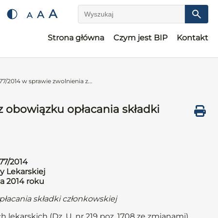
A
A
A
Wyszukaj
Strona główna
Czym jest BIP
Kontakt
7/2014 w sprawie zwolnienia z...
z obowiązku opłacania składki
77/2014
y Lekarskiej
ia 2014 roku
płacania składki członkowskiej
h lekarskich (Dz. U. nr 219 poz. 1708 ze zmianami)