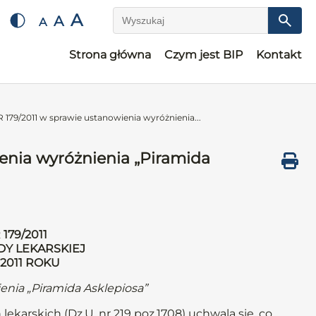
A
A
A
Wyszukaj
Strona główna
Czym jest BIP
Kontakt
79/2011 w sprawie ustanowienia wyróżnienia...
nia wyróżnienia „Piramida
79/2011
DY LEKARSKIEJ
 2011 ROKU
enia „Piramida Asklepiosa”
lekarskich (Dz.U. nr 219 poz.1708) uchwala się, co