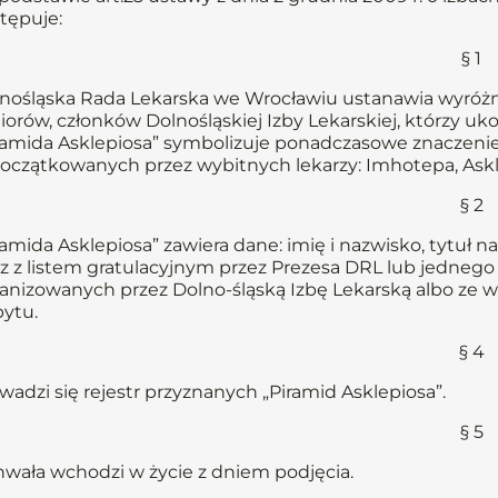
tępuje:
§ 1
nośląska Rada Lekarska we Wrocławiu ustanawia wyróżnie
iorów, członków Dolnośląskiej Izby Lekarskiej, którzy uko
ramida Asklepiosa” symbolizuje ponadczasowe znaczenie
oczątkowanych przez wybitnych lekarzy: Imhotepa, Askle
§ 2
ramida Asklepiosa” zawiera dane: imię i nazwisko, tytuł 
z z listem gratulacyjnym przez Prezesa DRL lub jedneg
anizowanych przez Dolno-śląską Izbę Lekarską albo ze w
ytu.
§ 4
wadzi się rejestr przyznanych „Piramid Asklepiosa”.
§ 5
wała wchodzi w życie z dniem podjęcia.