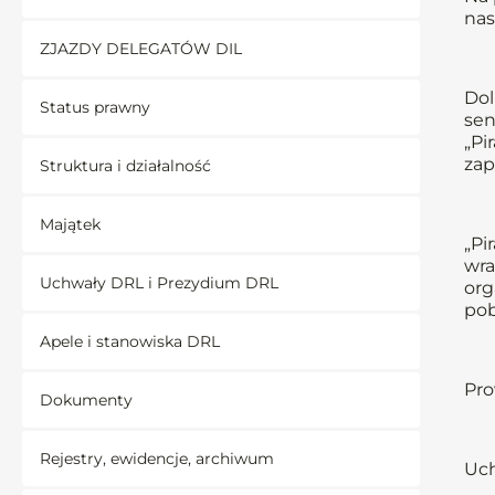
nas
ZJAZDY DELEGATÓW DIL
Dol
Status prawny
sen
„Pi
zap
Struktura i działalność
Majątek
„Pi
wra
Uchwały DRL i Prezydium DRL
org
pob
Apele i stanowiska DRL
Pro
Dokumenty
Rejestry, ewidencje, archiwum
Uch