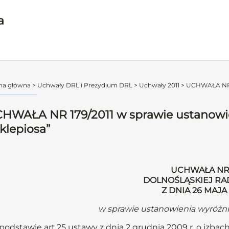
a
na główna
>
Uchwały DRL i Prezydium DRL
>
Uchwały 2011
>
UCHWAŁA NR 1
HWAŁA NR 179/2011 w sprawie ustanowie
klepiosa”
UCHWAŁA NR 1
DOLNOŚLĄSKIEJ RA
Z DNIA 26 MAJA
w sprawie ustanowienia wyróżni
podstawie art.25 ustawy z dnia 2 grudnia 2009 r. o izbach 