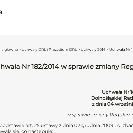
a
na główna
>
Uchwały DRL i Prezydium DRL
>
Uchwały 2014
>
Uchwała Nr 1
hwała Nr 182/2014 w sprawie zmiany Re
Uchwała Nr 1
Dolnośląskiej Rad
z dnia 04 wrześn
w sprawie zmiany Regulami
podstawie art. 25 ustawy z dnia 02 grudnia 2009r. o izbac
wala się, co następuje: