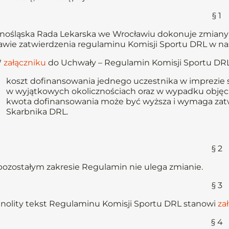
§ 1
nośląska Rada Lekarska we Wrocławiu dokonuje zmiany
awie zatwierdzenia regulaminu Komisji Sportu DRL w na
W
załączniku
do Uchwały – Regulamin Komisji Sportu DRL,
koszt dofinansowania jednego uczestnika w imprezie 
w wyjątkowych okolicznościach oraz w wypadku objęci
kwota dofinansowania może być wyższa i wymaga zatw
Skarbnika DRL.
§ 2
ozostałym zakresie Regulamin nie ulega zmianie.
§ 3
nolity tekst Regulaminu Komisji Sportu DRL stanowi
za
§ 4