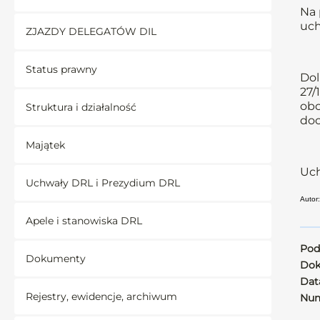
Na 
uch
ZJAZDY DELEGATÓW DIL
Status prawny
Dol
27/
obo
Struktura i działalność
doc
Majątek
Uch
Uchwały DRL i Prezydium DRL
Autor
Apele i stanowiska DRL
Pod
Dokumenty
Dok
Data
Rejestry, ewidencje, archiwum
Num