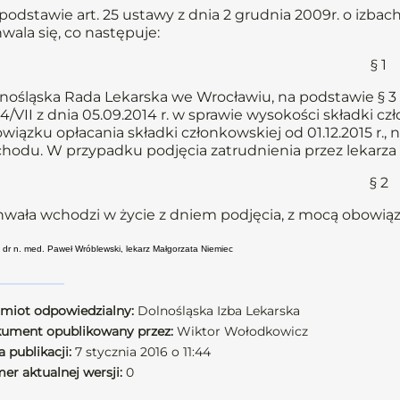
podstawie art. 25 ustawy z dnia 2 grudnia 2009r. o izbach l
wala się, co następuje:
§ 1
nośląska Rada Lekarska we Wrocławiu, na podstawie § 3 u
14/VII z dnia 05.09.2014 r. w sprawie wysokości składki c
wiązku opłacania składki członkowskiej od 01.12.2015 r.,
hodu. W przypadku podjęcia zatrudnienia przez lekarza 
§ 2
wała wchodzi w życie z dniem podjęcia, z mocą obowiązuj
: dr n. med. Paweł Wróblewski, lekarz Małgorzata Niemiec
miot odpowiedzialny:
Dolnośląska Izba Lekarska
ument opublikowany przez:
Wiktor Wołodkowicz
 publikacji:
7 stycznia 2016 o 11:44
er aktualnej wersji:
0