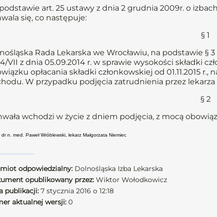
podstawie art. 25 ustawy z dnia 2 grudnia 2009r. o izbach l
wala się, co następuje:
§ 1
nośląska Rada Lekarska we Wrocławiu, na podstawie § 3 u
14/VII z dnia 05.09.2014 r. w sprawie wysokości składki c
wiązku opłacania składki członkowskiej od 01.11.2015 r.,
hodu. W przypadku podjęcia zatrudnienia przez lekarza 
§ 2
wała wchodzi w życie z dniem podjęcia, z mocą obowiązuj
: dr n. med. Paweł Wróblewski, lekarz Małgorzata Niemiec
miot odpowiedzialny:
Dolnośląska Izba Lekarska
ument opublikowany przez:
Wiktor Wołodkowicz
 publikacji:
7 stycznia 2016 o 12:18
er aktualnej wersji:
0