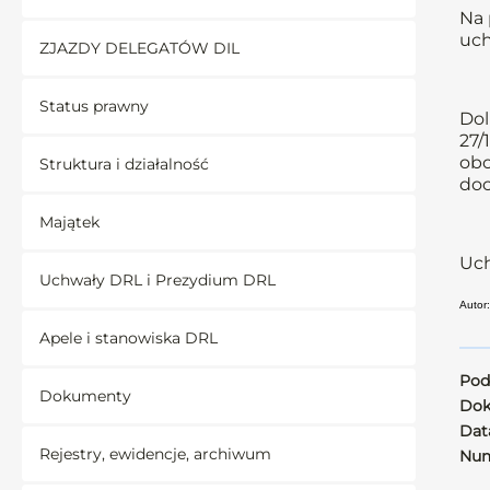
Na 
uch
ZJAZDY DELEGATÓW DIL
Status prawny
Dol
27/
obo
Struktura i działalność
doc
Majątek
Uch
Uchwały DRL i Prezydium DRL
Autor
Apele i stanowiska DRL
Pod
Dokumenty
Dok
Data
Rejestry, ewidencje, archiwum
Num