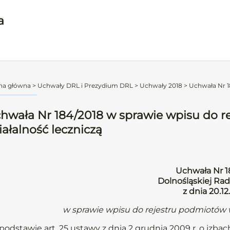
a
na główna
>
Uchwały DRL i Prezydium DRL
>
Uchwały 2018
>
Uchwała Nr 1
hwała Nr 184/2018 w sprawie wpisu do 
iałalność leczniczą
Uchwała Nr 1
Dolnośląskiej Rad
z dnia 20.12
w sprawie wpisu do rejestru podmiotów 
podstawie art. 25 ustawy z dnia 2 grudnia 2009 r. o izbach 