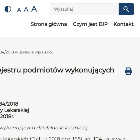
A
A
A
Wyszukaj
Strona główna
Czym jest BIP
Kontakt
84/2018 w sprawie wpisu do...
rejestru podmiotów wykonujących
84/2018
y Lekarskiej
.2018r.
wykonujących działalność leczniczą
lekarskich (Dz.U. z 2018 poz. 168), art. 104 ustawy z