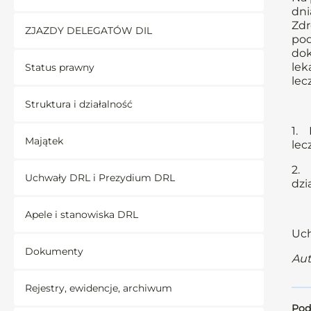
dni
Zdr
ZJAZDY DELEGATÓW DIL
pod
dok
lek
Status prawny
lec
Struktura i działalność
1. 
Majątek
lec
2. 
Uchwały DRL i Prezydium DRL
dzi
Apele i stanowiska DRL
Uch
Dokumenty
Aut
Rejestry, ewidencje, archiwum
Pod