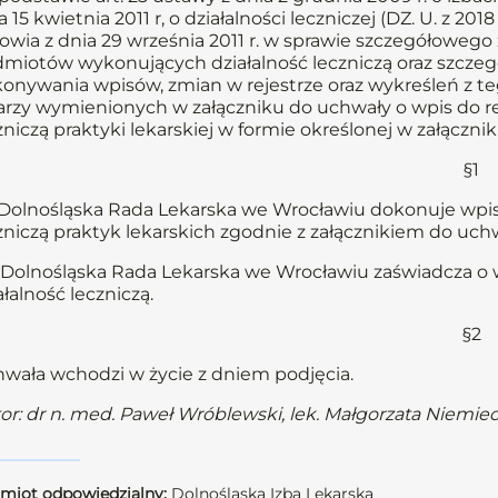
a 15 kwietnia 2011 r, o działalności leczniczej (DZ. U. z 20
owia z dnia 29 września 2011 r. w sprawie szczegółoweg
miotów wykonujących działalność leczniczą oraz szcz
onywania wpisów, zmian w rejestrze oraz wykreśleń z te
arzy wymienionych w załączniku do uchwały o wpis do 
zniczą praktyki lekarskiej w formie określonej w załączni
§1
Dolnośląska Rada Lekarska we Wrocławiu dokonuje wpis
zniczą praktyk lekarskich zgodnie z załącznikiem do uchw
Dolnośląska Rada Lekarska we Wrocławiu zaświadcza o
ałalność leczniczą.
§2
wała wchodzi w życie z dniem podjęcia.
or: dr n. med. Paweł Wróblewski, lek. Małgorzata Niemie
miot odpowiedzialny:
Dolnośląska Izba Lekarska