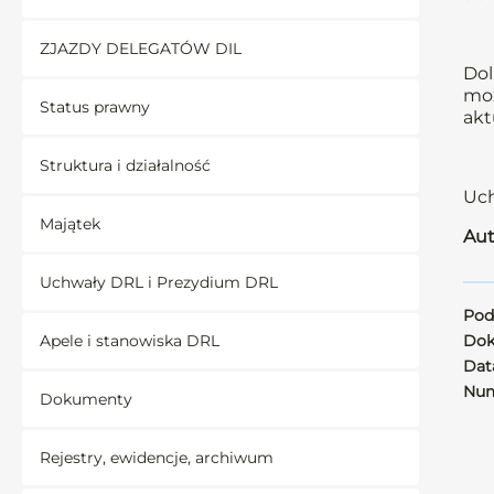
ZJAZDY DELEGATÓW DIL
Dol
moż
Status prawny
akt
Struktura i działalność
Uch
Majątek
Aut
Uchwały DRL i Prezydium DRL
Pod
Apele i stanowiska DRL
Dok
Data
Num
Dokumenty
Rejestry, ewidencje, archiwum