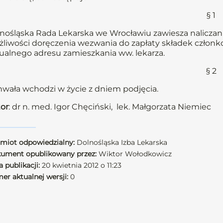
§ 1
nośląska Rada Lekarska we Wrocławiu zawiesza naliczani
liwości doręczenia wezwania do zapłaty składek członkow
ualnego adresu zamieszkania ww. lekarza.
§ 2
wała wchodzi w życie z dniem podjęcia.
or
: dr n. med. Igor Chęciński, lek. Małgorzata Niemiec
miot odpowiedzialny:
Dolnośląska Izba Lekarska
ument opublikowany przez:
Wiktor Wołodkowicz
 publikacji:
20 kwietnia 2012 o 11:23
er aktualnej wersji:
0