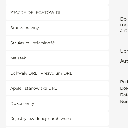
ZJAZDY DELEGATÓW DIL
Dol
moż
Status prawny
akt
Struktura i działalność
Uch
Majątek
Aut
Uchwały DRL i Prezydium DRL
Pod
Apele i stanowiska DRL
Dok
Data
Num
Dokumenty
Rejestry, ewidencje, archiwum