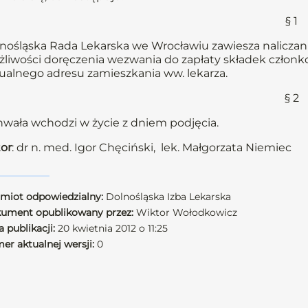
§ 1
nośląska Rada Lekarska we Wrocławiu zawiesza naliczani
liwości doręczenia wezwania do zapłaty składek członkow
ualnego adresu zamieszkania ww. lekarza.
§ 2
wała wchodzi w życie z dniem podjęcia.
or
: dr n. med. Igor Chęciński, lek. Małgorzata Niemiec
miot odpowiedzialny:
Dolnośląska Izba Lekarska
ument opublikowany przez:
Wiktor Wołodkowicz
 publikacji:
20 kwietnia 2012 o 11:25
er aktualnej wersji:
0