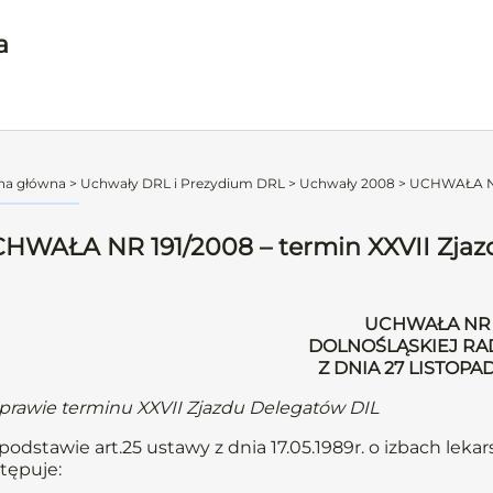
a
na główna
>
Uchwały DRL i Prezydium DRL
>
Uchwały 2008
>
UCHWAŁA NR 
HWAŁA NR 191/2008 – termin XXVII Zjaz
UCHWAŁA NR 
DOLNOŚLĄSKIEJ RA
Z DNIA 27 LISTOPA
prawie terminu XXVII Zjazdu Delegatów DIL
podstawie art.25 ustawy z dnia 17.05.1989r. o izbach lekars
tępuje: