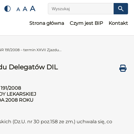
A
A
A
Wyszukaj
Strona główna
Czym jest BIP
Kontakt
191/2008 – termin XXVII Zjazdu...
du Delegatów DIL
191/2008
DY LEKARSKIEJ
DA 2008 ROKU
kich (Dz.U. nr 30 poz.158 ze zm.) uchwala się, co