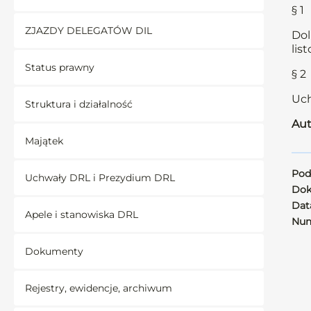
§ 1
ZJAZDY DELEGATÓW DIL
Dol
lis
Status prawny
§ 2
Uch
Struktura i działalność
Aut
Majątek
Pod
Uchwały DRL i Prezydium DRL
Dok
Data
Apele i stanowiska DRL
Num
Dokumenty
Rejestry, ewidencje, archiwum