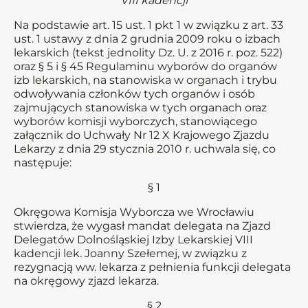
VIII kadencji
Na podstawie art. 15 ust. 1 pkt 1 w związku z art. 33
ust. 1 ustawy z dnia 2 grudnia 2009 roku o izbach
lekarskich (tekst jednolity Dz. U. z 2016 r. poz. 522)
oraz § 5 i § 45 Regulaminu wyborów do organów
izb lekarskich, na stanowiska w organach i trybu
odwoływania członków tych organów i osób
zajmujących stanowiska w tych organach oraz
wyborów komisji wyborczych, stanowiącego
załącznik do Uchwały Nr 12 X Krajowego Zjazdu
Lekarzy z dnia 29 stycznia 2010 r. uchwala się, co
następuje:
§ 1
Okręgowa Komisja Wyborcza we Wrocławiu
stwierdza, że wygasł mandat delegata na Zjazd
Delegatów Dolnośląskiej Izby Lekarskiej VIII
kadencji lek. Joanny Szełemej, w związku z
rezygnacją ww. lekarza z pełnienia funkcji delegata
na okręgowy zjazd lekarza.
§ 2