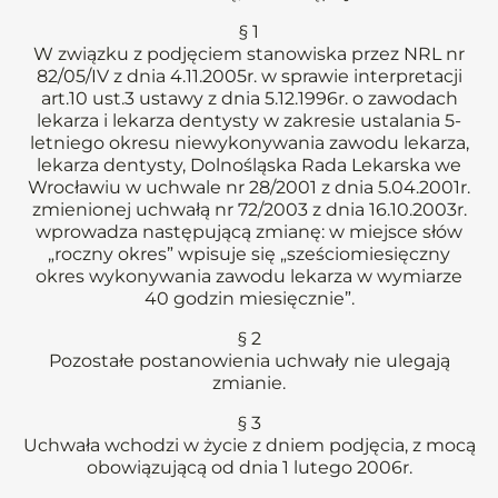
§ 1
W związku z podjęciem stanowiska przez NRL nr
82/05/IV z dnia 4.11.2005r. w sprawie interpretacji
art.10 ust.3 ustawy z dnia 5.12.1996r. o zawodach
lekarza i lekarza dentysty w zakresie ustalania 5-
letniego okresu niewykonywania zawodu lekarza,
lekarza dentysty, Dolnośląska Rada Lekarska we
Wrocławiu w uchwale nr 28/2001 z dnia 5.04.2001r.
zmienionej uchwałą nr 72/2003 z dnia 16.10.2003r.
wprowadza następującą zmianę: w miejsce słów
„roczny okres” wpisuje się „sześciomiesięczny
okres wykonywania zawodu lekarza w wymiarze
40 godzin miesięcznie”.
§ 2
Pozostałe postanowienia uchwały nie ulegają
zmianie.
§ 3
Uchwała wchodzi w życie z dniem podjęcia, z mocą
obowiązującą od dnia 1 lutego 2006r.