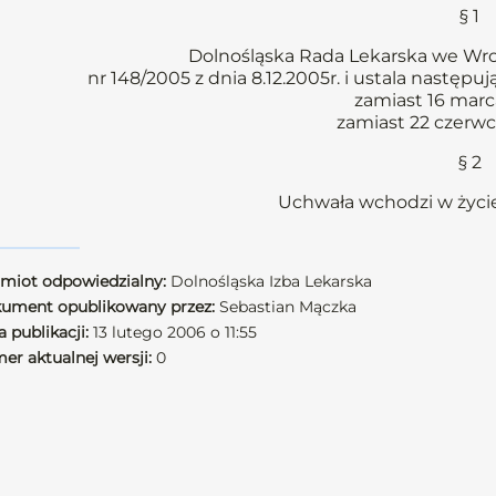
§ 1
Dolnośląska Rada Lekarska we Wr
nr 148/2005 z dnia 8.12.2005r. i ustala nastę
zamiast 16 mar
zamiast 22 czerw
§ 2
Uchwała wchodzi w życie
miot odpowiedzialny:
Dolnośląska Izba Lekarska
ument opublikowany przez:
Sebastian Mączka
 publikacji:
13 lutego 2006 o 11:55
er aktualnej wersji:
0