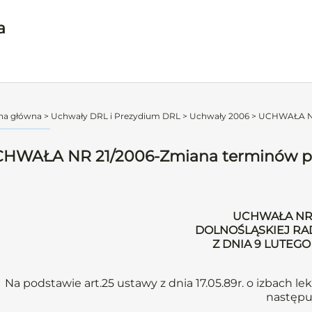
a
na główna
>
Uchwały DRL i Prezydium DRL
>
Uchwały 2006
>
UCHWAŁA NR
HWAŁA NR 21/2006-Zmiana terminów p
UCHWAŁA NR 
DOLNOŚLĄSKIEJ RA
Z DNIA 9 LUTEGO
Na podstawie art.25 ustawy z dnia 17.05.89r. o izbach lek
następu