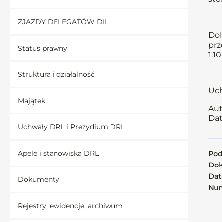
ZJAZDY DELEGATÓW DIL
Dol
prz
Status prawny
1.1
Struktura i działalność
Uch
Majątek
Aut
Dat
Uchwały DRL i Prezydium DRL
Apele i stanowiska DRL
Pod
Dok
Data
Dokumenty
Num
Rejestry, ewidencje, archiwum