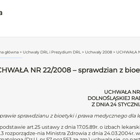
a
na główna
>
Uchwały DRL i Prezydium DRL
>
Uchwały 2008
>
UCHWAŁA NR 
HWAŁA NR 22/2008 – sprawdzian z bioe
UCHWAŁA NR 
DOLNOŚLĄSKIEJ RA
Z DNIA 24 STYCZN
prawie sprawdzianu z bioetyki i prawa medycznego dla l
podstawie art.25 ustawy z dnia 17.05.89r. o izbach lekarski
.3 rozporządze-nia Ministra Zdrowia z dnia 24.03.2004r.
matologa (Dz.U. nr 57 poz.553 ze zm.) uchwala się, co nas