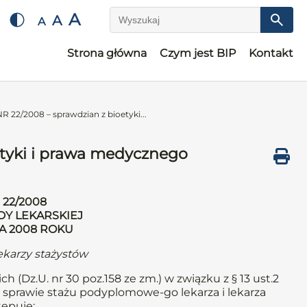
A
A
A
Wyszukaj
Strona główna
Czym jest BIP
Kontakt
22/2008 – sprawdzian z bioetyki...
tyki i prawa medycznego
22/2008
DY LEKARSKIEJ
IA 2008 ROKU
ekarzy stażystów
ch (Dz.U. nr 30 poz.158 ze zm.) w związku z § 13 ust.2
 w sprawie stażu podyplomowe-go lekarza i lekarza
tępuje: