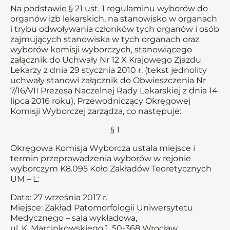
Na podstawie § 21 ust. 1 regulaminu wyborów do
organów izb lekarskich, na stanowisko w organach
i trybu odwoływania członków tych organów i osób
zajmujących stanowiska w tych organach oraz
wyborów komisji wyborczych, stanowiącego
załącznik do Uchwały Nr 12 X Krajowego Zjazdu
Lekarzy z dnia 29 stycznia 2010 r. (tekst jednolity
uchwały stanowi załącznik do Obwieszczenia Nr
7/16/VII Prezesa Naczelnej Rady Lekarskiej z dnia 14
lipca 2016 roku), Przewodniczący Okręgowej
Komisji Wyborczej zarządza, co następuje:
§ 1
Okręgowa Komisja Wyborcza ustala miejsce i
termin przeprowadzenia wyborów w rejonie
wyborczym K8.095 Koło Zakładów Teoretycznych
UM – L:
Data: 27 września 2017 r.
Miejsce: Zakład Patomorfologii Uniwersytetu
Medycznego – sala wykładowa,
ul. K. Marcinkowskiego 1, 50-368 Wrocław