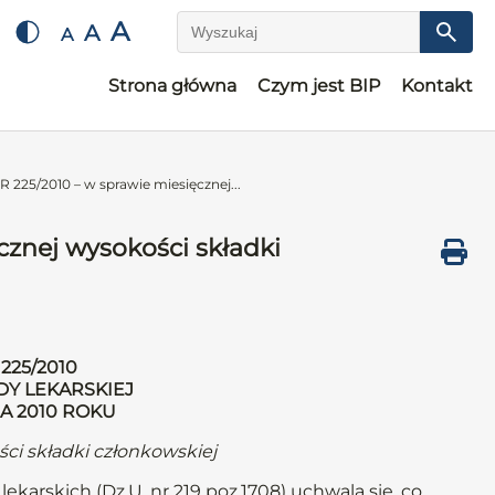
A
A
A
Wyszukaj
Strona główna
Czym jest BIP
Kontakt
25/2010 – w sprawie miesięcznej...
znej wysokości składki
225/2010
DY LEKARSKIEJ
A 2010 ROKU
ci składki członkowskiej
ekarskich (Dz.U. nr 219 poz.1708) uchwala się, co