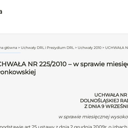
a
na główna
>
Uchwały DRL i Prezydium DRL
>
Uchwały 2010
>
UCHWAŁA NR 2
HWAŁA NR 225/2010 – w sprawie miesięc
łonkowskiej
UCHWAŁA NR 
DOLNOŚLĄSKIEJ RA
Z DNIA 9 WRZEŚNI
w sprawie miesięcznej wysokoś
podstawie art.25 ustawy z dnia 2 grudnia 2009r. o izbach l