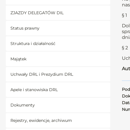
nas
ZJAZDY DELEGATÓW DIL
§ 1
Dol
Status prawny
spr
dni
Struktura i działalność
§ 2
Uch
Majątek
Aut
Uchwały DRL i Prezydium DRL
Pod
Apele i stanowiska DRL
Dok
Data
Dokumenty
Num
Rejestry, ewidencje, archiwum