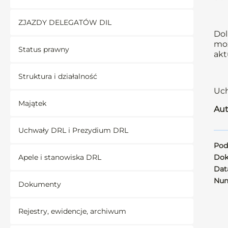
ZJAZDY DELEGATÓW DIL
Dol
moż
Status prawny
akt
Struktura i działalność
Uch
Majątek
Aut
Uchwały DRL i Prezydium DRL
Pod
Apele i stanowiska DRL
Dok
Data
Num
Dokumenty
Rejestry, ewidencje, archiwum