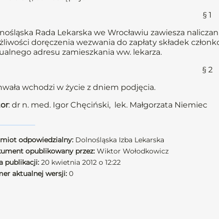
§ 1
nośląska Rada Lekarska we Wrocławiu zawiesza naliczani
liwości doręczenia wezwania do zapłaty składek członkow
ualnego adresu zamieszkania ww. lekarza.
§ 2
wała wchodzi w życie z dniem podjęcia.
or
: dr n. med. Igor Chęciński, lek. Małgorzata Niemiec
miot odpowiedzialny:
Dolnośląska Izba Lekarska
ument opublikowany przez:
Wiktor Wołodkowicz
 publikacji:
20 kwietnia 2012 o 12:22
er aktualnej wersji:
0