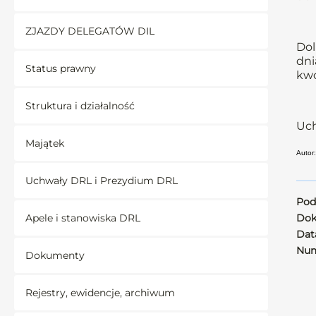
ZJAZDY DELEGATÓW DIL
Dol
dni
Status prawny
kwo
Struktura i działalność
Uch
Majątek
Autor
Uchwały DRL i Prezydium DRL
Pod
Apele i stanowiska DRL
Dok
Data
Num
Dokumenty
Rejestry, ewidencje, archiwum