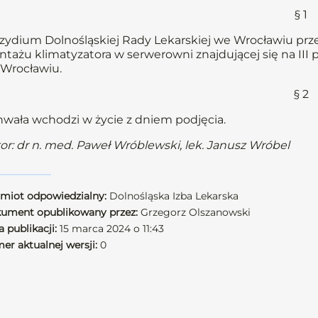
§ 1
zydium Dolnośląskiej Rady Lekarskiej we Wrocławiu prz
tażu klimatyzatora w serwerowni znajdującej się na III 
Wrocławiu.
§ 2
wała wchodzi w życie z dniem podjęcia.
or: dr n. med. Paweł Wróblewski, lek. Janusz Wróbel
miot odpowiedzialny:
Dolnośląska Izba Lekarska
ument opublikowany przez:
Grzegorz Olszanowski
 publikacji:
15 marca 2024 o 11:43
er aktualnej wersji:
0