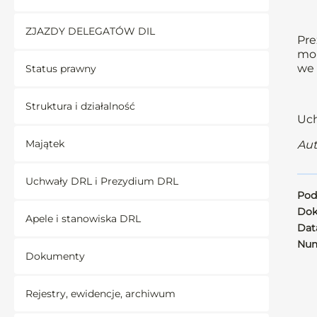
ZJAZDY DELEGATÓW DIL
Pre
mon
we 
Status prawny
Struktura i działalność
Uch
Majątek
Aut
Uchwały DRL i Prezydium DRL
Pod
Dok
Apele i stanowiska DRL
Data
Num
Dokumenty
Rejestry, ewidencje, archiwum