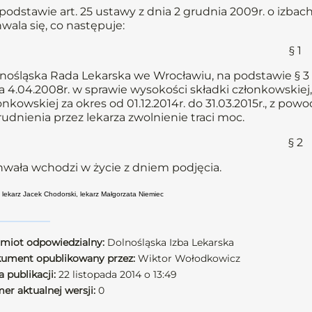
podstawie art. 25 ustawy z dnia 2 grudnia 2009r. o izbach
wala się, co następuje:
§ 1
nośląska Rada Lekarska we Wrocławiu, na podstawie § 3 u
a 4.04.2008r. w sprawie wysokości składki członkowskiej,
onkowskiej za okres od 01.12.2014r. do 31.03.2015r., z 
rudnienia przez lekarza zwolnienie traci moc.
§ 2
wała wchodzi w życie z dniem podjęcia.
: lekarz Jacek Chodorski, lekarz Małgorzata Niemiec
miot odpowiedzialny:
Dolnośląska Izba Lekarska
ument opublikowany przez:
Wiktor Wołodkowicz
 publikacji:
22 listopada 2014 o 13:49
er aktualnej wersji:
0