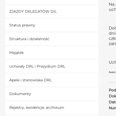
Na 
uch
ZJAZDY DELEGATÓW DIL
Status prawny
Dol
dni
czł
Struktura i działalność
zat
Majątek
Uch
Uchwały DRL i Prezydium DRL
Autor
Apele i stanowiska DRL
Pod
Dokumenty
Dok
Data
Rejestry, ewidencje, archiwum
Num