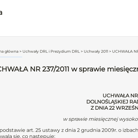
a
na główna
>
Uchwały DRL i Prezydium DRL
>
Uchwały 2011
>
UCHWAŁA NR 2
HWAŁA NR 237/2011 w sprawie miesięczne
UCHWAŁA NR 2
DOLNOŚLĄSKIEJ RA
Z DNIA 22 WRZEŚN
w sprawie miesięcznej wysokoś
podstawie art. 25 ustawy z dnia 2 grudnia 2009r. o izbach
wala się, co następuje: