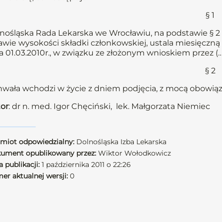
§ 1
nośląska Rada Lekarska we Wrocławiu, na podstawie § 2 u
awie wysokości składki członkowskiej, ustala miesięczn
a 01.03.2010r., w związku ze złożonym wnioskiem przez (…
§ 2
wała wchodzi w życie z dniem podjęcia, z mocą obowiązu
or
: dr n. med. Igor Chęciński, lek. Małgorzata Niemiec
miot odpowiedzialny:
Dolnośląska Izba Lekarska
ument opublikowany przez:
Wiktor Wołodkowicz
 publikacji:
1 października 2011 o 22:26
er aktualnej wersji:
0