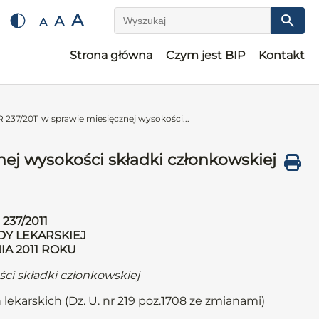
A
A
A
Wyszukaj
Strona główna
Czym jest BIP
Kontakt
37/2011 w sprawie miesięcznej wysokości...
j wysokości składki członkowskiej
37/2011
DY LEKARSKIEJ
IA 2011 ROKU
ci składki członkowskiej
 lekarskich (Dz. U. nr 219 poz.1708 ze zmianami)