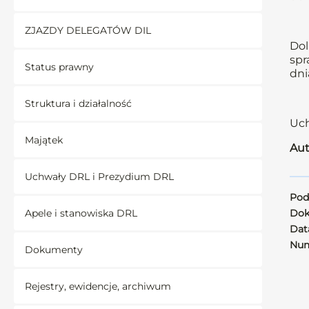
ZJAZDY DELEGATÓW DIL
Dol
spr
Status prawny
dni
Struktura i działalność
Uch
Majątek
Aut
Uchwały DRL i Prezydium DRL
Pod
Apele i stanowiska DRL
Dok
Data
Num
Dokumenty
Rejestry, ewidencje, archiwum