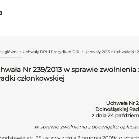
a
na główna
>
Uchwały DRL i Prezydium DRL
>
Uchwały 2013
>
Uchwała Nr 23
hwała Nr 239/2013 w sprawie zwolnienia 
ładki członkowskiej
Uchwała Nr 2
Dolnośląskiej Rad
z dnia 24 październ
w sprawie zwolnienia z obowiązku opłacan
podstawie art. 25 ustawy z dnia 2 grudnia 2009r. o izbach