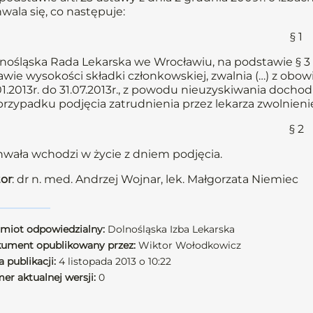
wala się, co następuje:
§ 1
nośląska Rada Lekarska we Wrocławiu, na podstawie § 3 
awie wysokości składki członkowskiej, zwalnia (…) z obow
01.2013r. do 31.07.2013r., z powodu nieuzyskiwania dochod
rzypadku podjęcia zatrudnienia przez lekarza zwolnienie
§ 2
wała wchodzi w życie z dniem podjęcia.
or
: dr n. med. Andrzej Wojnar, lek. Małgorzata Niemiec
miot odpowiedzialny:
Dolnośląska Izba Lekarska
ument opublikowany przez:
Wiktor Wołodkowicz
 publikacji:
4 listopada 2013 o 10:22
er aktualnej wersji:
0