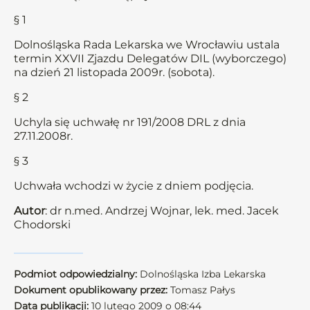
§ 1
Dolnośląska Rada Lekarska we Wrocławiu ustala
termin XXVII Zjazdu Delegatów DIL (wyborczego)
na dzień 21 listopada 2009r. (sobota).
§ 2
Uchyla się uchwałę nr 191/2008 DRL z dnia
27.11.2008r.
§ 3
Uchwała wchodzi w życie z dniem podjęcia.
Autor
: dr n.med. Andrzej Wojnar, lek. med. Jacek
Chodorski
Podmiot odpowiedzialny:
Dolnośląska Izba Lekarska
Dokument opublikowany przez:
Tomasz Pałys
Data publikacji:
10 lutego 2009 o 08:44