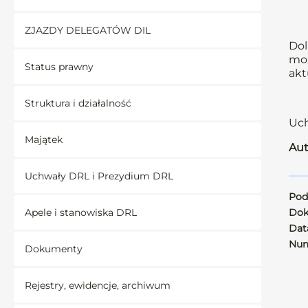
ZJAZDY DELEGATÓW DIL
Dol
moż
Status prawny
akt
Struktura i działalność
Uch
Majątek
Aut
Uchwały DRL i Prezydium DRL
Pod
Apele i stanowiska DRL
Dok
Data
Num
Dokumenty
Rejestry, ewidencje, archiwum