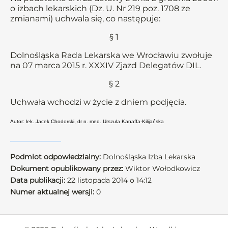
o izbach lekarskich (Dz. U. Nr 219 poz. 1708 ze
zmianami) uchwala się, co następuje:
§ 1
Dolnośląska Rada Lekarska we Wrocławiu zwołuje
na 07 marca 2015 r. XXXIV Zjazd Delegatów DIL.
§ 2
Uchwała wchodzi w życie z dniem podjęcia.
Autor: lek. Jacek Chodorski, dr n. med. Urszula Kanaffa-Kilijańska
Podmiot odpowiedzialny:
Dolnośląska Izba Lekarska
Dokument opublikowany przez:
Wiktor Wołodkowicz
Data publikacji:
22 listopada 2014 o 14:12
Numer aktualnej wersji:
0