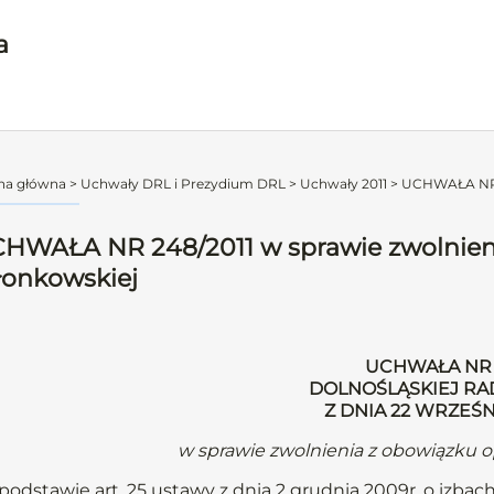
a
na główna
>
Uchwały DRL i Prezydium DRL
>
Uchwały 2011
>
UCHWAŁA NR 24
HWAŁA NR 248/2011 w sprawie zwolnieni
łonkowskiej
UCHWAŁA NR 
DOLNOŚLĄSKIEJ RA
Z DNIA 22 WRZEŚN
w sprawie zwolnienia z obowiązku o
podstawie art. 25 ustawy z dnia 2 grudnia 2009r. o izbach