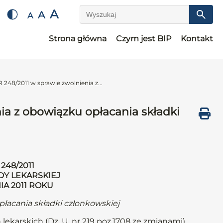
A
A
A
Wyszukaj
Strona główna
Czym jest BIP
Kontakt
8/2011 w sprawie zwolnienia z...
a z obowiązku opłacania składki
248/2011
DY LEKARSKIEJ
IA 2011 ROKU
płacania składki członkowskiej
 lekarskich (Dz. U. nr 219 poz.1708 ze zmianami)