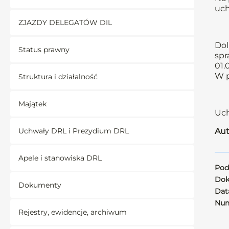
uch
ZJAZDY DELEGATÓW DIL
Dol
Status prawny
spr
01.
W p
Struktura i działalność
Majątek
Uch
Uchwały DRL i Prezydium DRL
Aut
Apele i stanowiska DRL
Pod
Dok
Dokumenty
Data
Num
Rejestry, ewidencje, archiwum