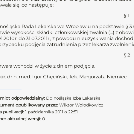
wala się, co następuje:
§ 1
nośląska Rada Lekarska we Wrocławiu na podstawie § 3 u
awie wysokości składki członkowskiej zwalnia (…) z obowi
01.2010r. do 31.07.2011r., z powodu nieuzyskiwania dochod
rzypadku podjęcia zatrudnienia przez lekarza zwolnienie
§ 2
wała wchodzi w życie z dniem podjęcia.
or
: dr n. med. Igor Chęciński, lek. Małgorzata Niemiec
miot odpowiedzialny:
Dolnośląska Izba Lekarska
ument opublikowany przez:
Wiktor Wołodkowicz
 publikacji:
1 października 2011 o 22:51
er aktualnej wersji:
0