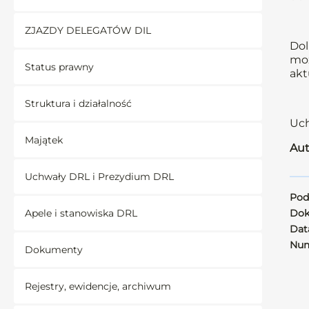
ZJAZDY DELEGATÓW DIL
Dol
moż
Status prawny
akt
Struktura i działalność
Uch
Majątek
Aut
Uchwały DRL i Prezydium DRL
Pod
Apele i stanowiska DRL
Dok
Data
Num
Dokumenty
Rejestry, ewidencje, archiwum