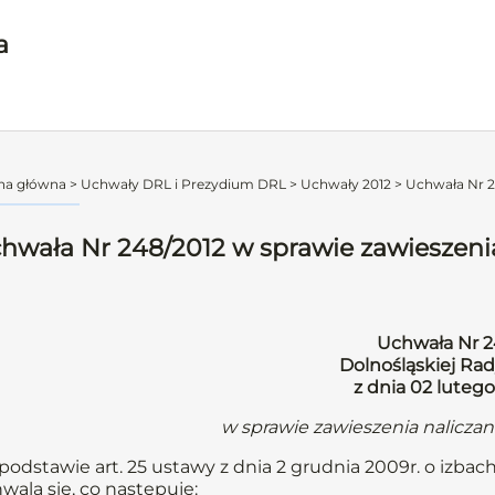
a
na główna
>
Uchwały DRL i Prezydium DRL
>
Uchwały 2012
>
Uchwała Nr 24
hwała Nr 248/2012 w sprawie zawieszenia
Uchwała Nr 2
Dolnośląskiej Rad
z dnia 02 lutego
w sprawie zawieszenia nalicza
podstawie art. 25 ustawy z dnia 2 grudnia 2009r. o izbach
wala się, co następuje: