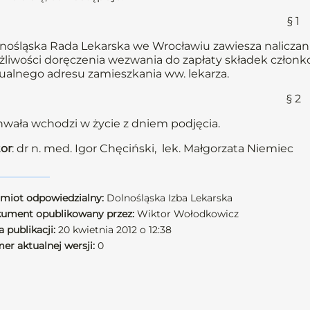
§ 1
nośląska Rada Lekarska we Wrocławiu zawiesza naliczani
liwości doręczenia wezwania do zapłaty składek członkow
ualnego adresu zamieszkania ww. lekarza.
§ 2
wała wchodzi w życie z dniem podjęcia.
or
: dr n. med. Igor Chęciński, lek. Małgorzata Niemiec
miot odpowiedzialny:
Dolnośląska Izba Lekarska
ument opublikowany przez:
Wiktor Wołodkowicz
 publikacji:
20 kwietnia 2012 o 12:38
er aktualnej wersji:
0