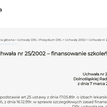
a
na główna
>
Uchwały DRL i Prezydium DRL
>
Uchwały 2002
>
Uchwała nr 2
hwała nr 25/2002 – finansowanie szkole
Uchwała nr 
Dolnośląskiej Rad
z dnia 7 marca
podstawie art.25 ustawy z dnia 17.05.89r. o izbach lekarsk
L z dnia 16.12.99r. w sprawie szczegółowych zasad finans
DRL uchwala się, 