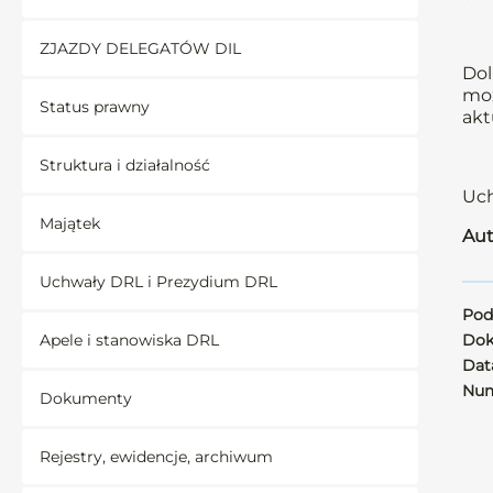
ZJAZDY DELEGATÓW DIL
Dol
moż
Status prawny
akt
Struktura i działalność
Uch
Majątek
Aut
Uchwały DRL i Prezydium DRL
Pod
Apele i stanowiska DRL
Dok
Data
Num
Dokumenty
Rejestry, ewidencje, archiwum