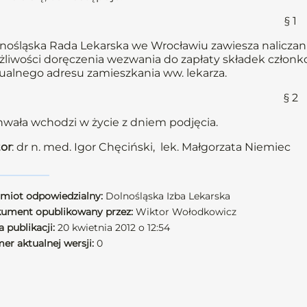
§ 1
nośląska Rada Lekarska we Wrocławiu zawiesza naliczani
liwości doręczenia wezwania do zapłaty składek członkow
ualnego adresu zamieszkania ww. lekarza.
§ 2
wała wchodzi w życie z dniem podjęcia.
or
: dr n. med. Igor Chęciński, lek. Małgorzata Niemiec
miot odpowiedzialny:
Dolnośląska Izba Lekarska
ument opublikowany przez:
Wiktor Wołodkowicz
 publikacji:
20 kwietnia 2012 o 12:54
er aktualnej wersji:
0