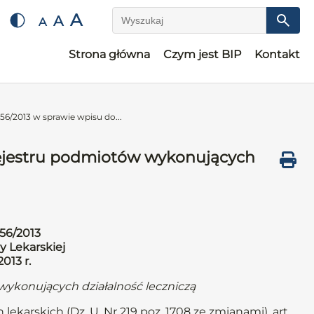
A
A
A
Wyszukaj
Strona główna
Czym jest BIP
Kontakt
6/2013 w sprawie wpisu do...
rejestru podmiotów wykonujących
56/2013
y Lekarskiej
2013 r.
wykonujących działalność leczniczą
lekarskich (Dz. U. Nr 219 poz. 1708 ze zmianami), art.