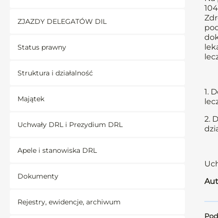
104
Zdr
ZJAZDY DELEGATÓW DIL
pod
dok
lek
Status prawny
lec
Struktura i działalność
1. 
Majątek
lec
2. 
Uchwały DRL i Prezydium DRL
dzi
Apele i stanowiska DRL
Uch
Dokumenty
Aut
Rejestry, ewidencje, archiwum
Pod