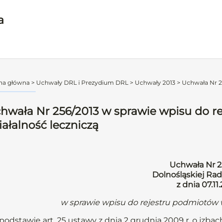
a
na główna
>
Uchwały DRL i Prezydium DRL
>
Uchwały 2013
>
Uchwała Nr 25
hwała Nr 256/2013 w sprawie wpisu do 
iałalność leczniczą
Uchwała Nr 2
Dolnośląskiej Rad
z dnia 07.11.
w sprawie wpisu do rejestru podmiotów 
podstawie art. 25 ustawy z dnia 2 grudnia 2009 r. o izbach 