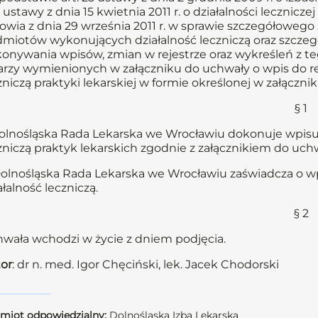
 ustawy z dnia 15 kwietnia 2011 r. o działalności leczniczej 
owia z dnia 29 września 2011 r. w sprawie szczegółoweg
miotów wykonujących działalność leczniczą oraz szcz
onywania wpisów, zmian w rejestrze oraz wykreśleń z te
arzy wymienionych w załączniku do uchwały o wpis do 
zniczą praktyki lekarskiej w formie określonej w załączni
§ 1
Dolnośląska Rada Lekarska we Wrocławiu dokonuje wpis
zniczą praktyk lekarskich zgodnie z załącznikiem do uchw
Dolnośląska Rada Lekarska we Wrocławiu zaświadcza o 
ałalność leczniczą.
§ 2
wała wchodzi w życie z dniem podjęcia.
or
: dr n. med. Igor Chęciński, lek. Jacek Chodorski
miot odpowiedzialny:
Dolnośląska Izba Lekarska