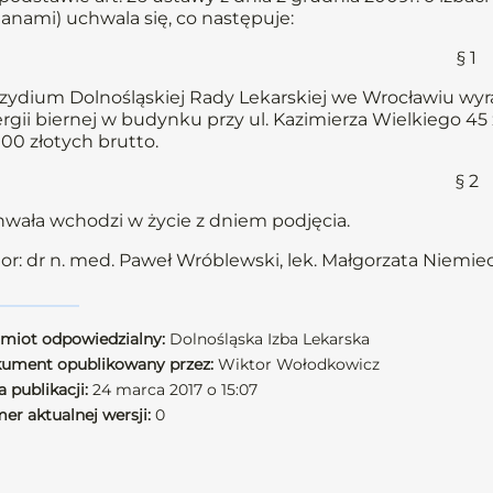
anami) uchwala się, co następuje:
§ 1
zydium Dolnośląskiej Rady Lekarskiej we Wrocławiu w
rgii biernej w budynku przy ul. Kazimierza Wielkiego 45
000 złotych brutto.
§ 2
wała wchodzi w życie z dniem podjęcia.
or: dr n. med. Paweł Wróblewski, lek. Małgorzata Niemie
miot odpowiedzialny:
Dolnośląska Izba Lekarska
ument opublikowany przez:
Wiktor Wołodkowicz
 publikacji:
24 marca 2017 o 15:07
er aktualnej wersji:
0