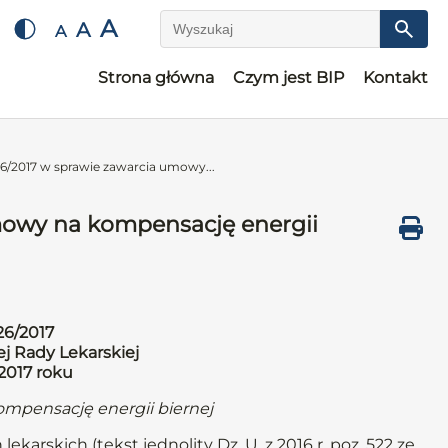
A
A
A
Wyszukaj
Strona główna
Czym jest BIP
Kontakt
6/2017 w sprawie zawarcia umowy...
mowy na kompensację energii
26/2017
j Rady Lekarskiej
 2017 roku
mpensację energii biernej
ekarskich (tekst jednolity Dz. U. z 2016 r. poz. 522 ze