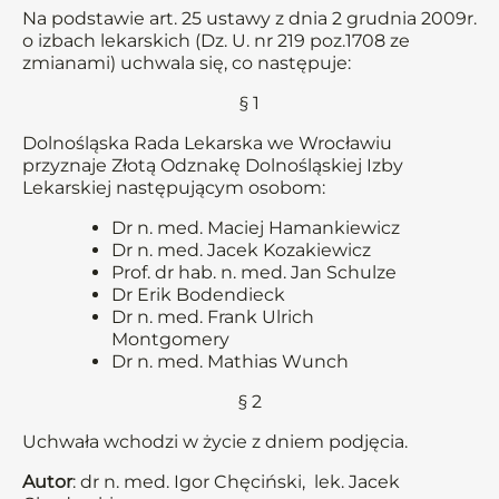
Na podstawie art. 25 ustawy z dnia 2 grudnia 2009r.
o izbach lekarskich (Dz. U. nr 219 poz.1708 ze
zmianami) uchwala się, co następuje:
§ 1
Dolnośląska Rada Lekarska we Wrocławiu
przyznaje Złotą Odznakę Dolnośląskiej Izby
Lekarskiej następującym osobom:
Dr n. med. Maciej Hamankiewicz
Dr n. med. Jacek Kozakiewicz
Prof. dr hab. n. med. Jan Schulze
Dr Erik Bodendieck
Dr n. med. Frank Ulrich
Montgomery
Dr n. med. Mathias Wunch
§ 2
Uchwała wchodzi w życie z dniem podjęcia.
Autor
: dr n. med. Igor Chęciński, lek. Jacek