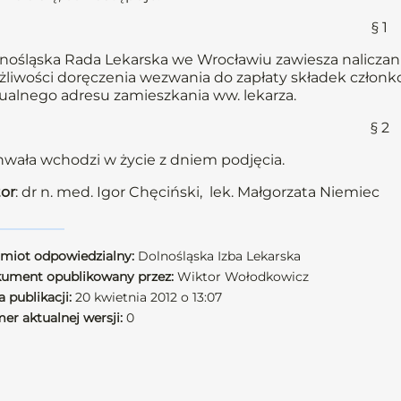
§ 1
nośląska Rada Lekarska we Wrocławiu zawiesza naliczani
liwości doręczenia wezwania do zapłaty składek członkow
ualnego adresu zamieszkania ww. lekarza.
§ 2
wała wchodzi w życie z dniem podjęcia.
or
: dr n. med. Igor Chęciński, lek. Małgorzata Niemiec
miot odpowiedzialny:
Dolnośląska Izba Lekarska
ument opublikowany przez:
Wiktor Wołodkowicz
 publikacji:
20 kwietnia 2012 o 13:07
er aktualnej wersji:
0