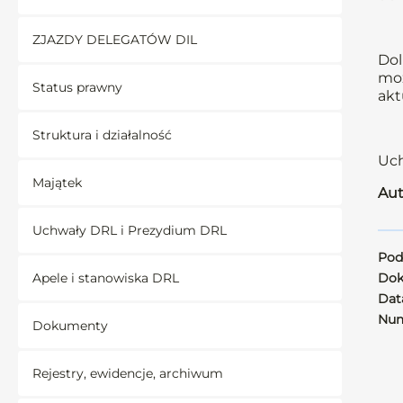
ZJAZDY DELEGATÓW DIL
Dol
moż
Status prawny
akt
Struktura i działalność
Uch
Majątek
Aut
Uchwały DRL i Prezydium DRL
Pod
Apele i stanowiska DRL
Dok
Data
Num
Dokumenty
Rejestry, ewidencje, archiwum