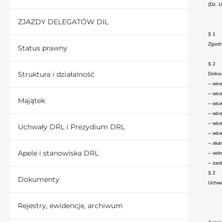
(Dz. 
ZJAZDY DELEGATÓW DIL
§ 1
Zgodn
Status prawny
§ 2
Struktura i działalność
Dolno
– wic
– wice
Majątek
– wice
– wice
– wice
Uchwały DRL i Prezydium DRL
– wic
– ska
Apele i stanowiska DRL
– sekr
– zas
§ 2
Dokumenty
Uchwa
Rejestry, ewidencje, archiwum