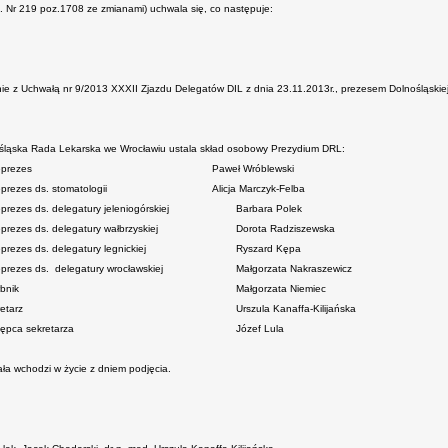
U. Nr 219 poz.1708 ze zmianami) uchwala się, co następuje:
ie z Uchwałą nr 9/2013 XXXII Zjazdu Delegatów DIL z dnia 23.11.2013r., prezesem Dolnośląskiej 
śląska Rada Lekarska we Wrocławiu ustala skład osobowy Prezydium DRL:
eprezes
Paweł Wróblewski
prezes ds. stomatologii
Alicja Marczyk-Felba
prezes ds. delegatury jeleniogórskiej
Barbara Polek
prezes ds. delegatury wałbrzyskiej
Dorota Radziszewska
prezes ds. delegatury legnickiej
Ryszard Kępa
eprezes ds. delegatury wrocławskiej
Małgorzata Nakraszewicz
rbnik
Małgorzata Niemiec
etarz
Urszula Kanaffa-Kilijańska
tępca sekretarza
Józef Lula
ła wchodzi w życie z dniem podjęcia.