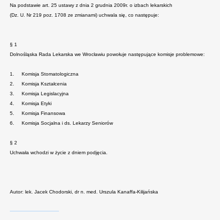
Na podstawie art. 25 ustawy z dnia 2 grudnia 2009r. o izbach lekarskich
(Dz. U. Nr 219 poz. 1708 ze zmianami) uchwala się, co następuje:
§ 1
Dolnośląska Rada Lekarska we Wrocławiu powołuje następujące komisje problemowe:
1.
Komisja Stomatologiczna
2.
Komisja Kształcenia
3.
Komisja Legislacyjna
4.
Komisja Etyki
5.
Komisja Finansowa
6.
Komisja Socjalna i ds. Lekarzy Seniorów
§ 2
Uchwała wchodzi w życie z dniem podjęcia.
Autor: lek. Jacek Chodorski, dr n. med. Urszula Kanaffa-Kilijańska