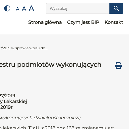
A
A
A
Wyszukaj
Strona główna
Czym jest BIP
Kontakt
/2019 w sprawie wpisu do...
ejestru podmiotów wykonujących
27/2019
y Lekarskiej
.2019r.
wykonujących działalność leczniczą
 lekarskich (Dz.U. z 2018 poz. 168 ze zmianami), art.