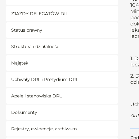
104
Min
ZJAZDY DELEGATÓW DIL
pod
dok
lek
Status prawny
lec
Struktura i działalność
1. 
Majątek
lec
2. 
Uchwały DRL i Prezydium DRL
dzi
Apele i stanowiska DRL
Uch
Dokumenty
Aut
Rejestry, ewidencje, archiwum
Pod