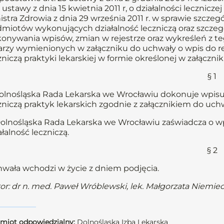
 ustawy z dnia 15 kwietnia 2011 r, o działalności lecznicze
istra Zdrowia z dnia 29 września 2011 r. w sprawie szcz
miotów wykonujących działalność leczniczą oraz szcz
onywania wpisów, zmian w rejestrze oraz wykreśleń z te
arzy wymienionych w załączniku do uchwały o wpis do 
zniczą praktyki lekarskiej w formie określonej w załączni
§ 1
Dolnośląska Rada Lekarska we Wrocławiu dokonuje wpis
zniczą praktyk lekarskich zgodnie z załącznikiem do uchw
Dolnośląska Rada Lekarska we Wrocławiu zaświadcza o 
ałalność leczniczą.
§ 2
wała wchodzi w życie z dniem podjęcia.
or: dr n. med. Paweł Wróblewski, lek. Małgorzata Niemie
miot odpowiedzialny:
Dolnośląska Izba Lekarska