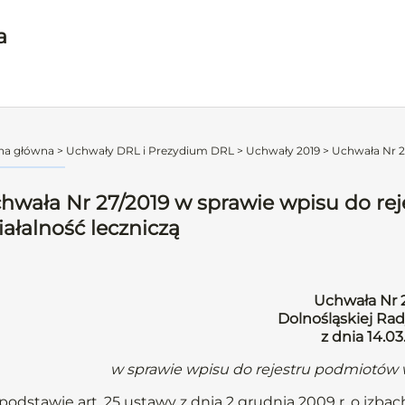
a
na główna
>
Uchwały DRL i Prezydium DRL
>
Uchwały 2019
>
Uchwała Nr 27
hwała Nr 27/2019 w sprawie wpisu do r
iałalność leczniczą
Uchwała Nr 
Dolnośląskiej Rad
z dnia 14.03
w sprawie wpisu do rejestru podmiotów 
podstawie art. 25 ustawy z dnia 2 grudnia 2009 r. o izbach