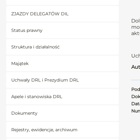
ZJAZDY DELEGATÓW DIL
Dol
moż
Status prawny
akt
Struktura i działalność
Uch
Majątek
Aut
Uchwały DRL i Prezydium DRL
Pod
Apele i stanowiska DRL
Dok
Data
Num
Dokumenty
Rejestry, ewidencje, archiwum