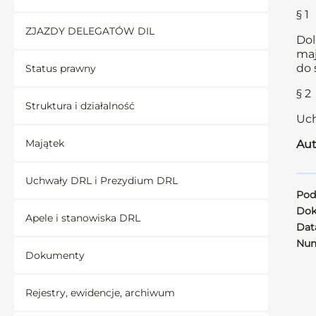
§ 1
ZJAZDY DELEGATÓW DIL
Dol
maj
do 
Status prawny
§ 2
Struktura i działalność
Uch
Majątek
Aut
Uchwały DRL i Prezydium DRL
Pod
Dok
Apele i stanowiska DRL
Data
Num
Dokumenty
Rejestry, ewidencje, archiwum