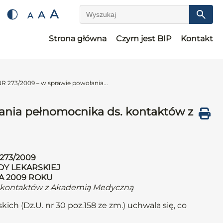
A
A
A
Wyszukaj
Strona główna
Czym jest BIP
Kontakt
273/2009 – w sprawie powołania...
nia pełnomocnika ds. kontaktów z
273/2009
DY LEKARSKIEJ
A 2009 ROKU
. kontaktów z Akademią Medyczną
kich (Dz.U. nr 30 poz.158 ze zm.) uchwala się, co