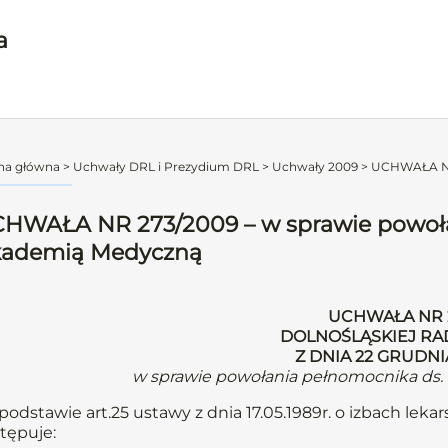
a
na główna
>
Uchwały DRL i Prezydium DRL
>
Uchwały 2009
>
UCHWAŁA NR 
HWAŁA NR 273/2009 – w sprawie powoła
ademią Medyczną
UCHWAŁA NR 
DOLNOŚLĄSKIEJ RA
Z DNIA 22 GRUDNI
w sprawie powołania pełnomocnika ds
podstawie art.25 ustawy z dnia 17.05.1989r. o izbach lekars
tępuje: