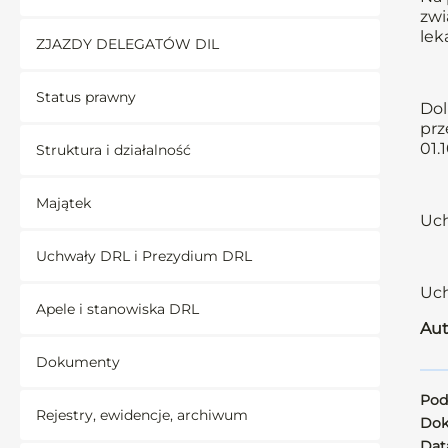
zwi
lek
ZJAZDY DELEGATÓW DIL
Status prawny
Dol
prz
01.
Struktura i działalność
Majątek
Uch
Uchwały DRL i Prezydium DRL
Uch
Apele i stanowiska DRL
Aut
Dokumenty
Pod
Rejestry, ewidencje, archiwum
Dok
Data