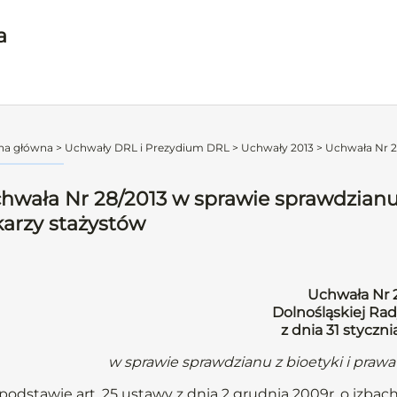
a
na główna
>
Uchwały DRL i Prezydium DRL
>
Uchwały 2013
>
Uchwała Nr 28
hwała Nr 28/2013 w sprawie sprawdzianu
karzy stażystów
Uchwała Nr 
Dolnośląskiej Rad
z dnia 31 styczni
w sprawie sprawdzianu z bioetyki i praw
podstawie art. 25 ustawy z dnia 2 grudnia 2009r. o izbach