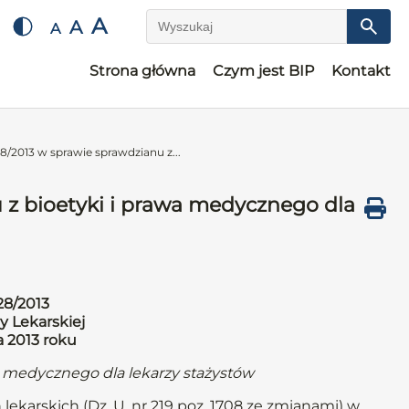
A
A
A
Wyszukaj
Strona główna
Czym jest BIP
Kontakt
/2013 w sprawie sprawdzianu z...
 z bioetyki i prawa medycznego dla
28/2013
y Lekarskiej
a 2013 roku
a medycznego dla lekarzy stażystów
 lekarskich (Dz. U. nr 219 poz. 1708 ze zmianami) w