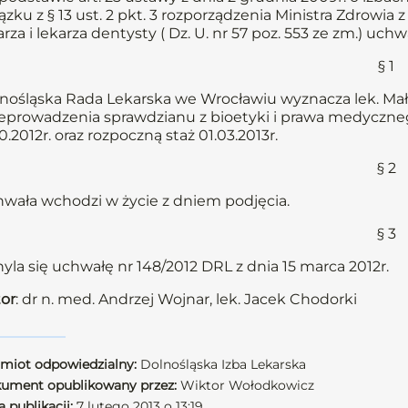
ązku z § 13 ust. 2 pkt. 3 rozporządzenia Ministra Zdrowi
arza i lekarza dentysty ( Dz. U. nr 57 poz. 553 ze zm.) uchw
§ 1
nośląska Rada Lekarska we Wrocławiu wyznacza lek. Mał
eprowadzenia sprawdzianu z bioetyki i prawa medycznego 
10.2012r. oraz rozpoczną staż 01.03.2013r.
§ 2
wała wchodzi w życie z dniem podjęcia.
§ 3
yla się uchwałę nr 148/2012 DRL z dnia 15 marca 2012r.
or
: dr n. med. Andrzej Wojnar, lek. Jacek Chodorki
miot odpowiedzialny:
Dolnośląska Izba Lekarska
ument opublikowany przez:
Wiktor Wołodkowicz
 publikacji:
7 lutego 2013 o 13:19