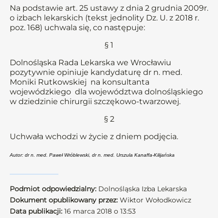
Na podstawie art. 25 ustawy z dnia 2 grudnia 2009r.
o izbach lekarskich (tekst jednolity Dz. U. z 2018 r.
poz. 168) uchwala się, co następuje:
§ 1
Dolnośląska Rada Lekarska we Wrocławiu
pozytywnie opiniuje kandydaturę dr n. med.
Moniki Rutkowskiej na konsultanta
wojewódzkiego dla województwa dolnośląskiego
w dziedzinie chirurgii szczękowo-twarzowej.
§ 2
Uchwała wchodzi w życie z dniem podjęcia.
Autor: dr n. med. Paweł Wróblewski, dr n. med. Urszula Kanaffa-Kilijańska
Podmiot odpowiedzialny:
Dolnośląska Izba Lekarska
Dokument opublikowany przez:
Wiktor Wołodkowicz
Data publikacji:
16 marca 2018 o 13:53