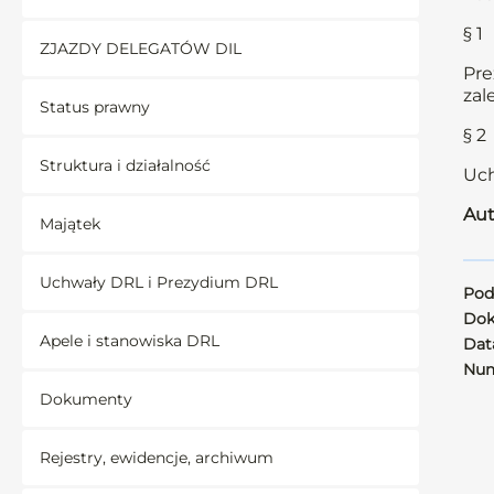
§ 1
ZJAZDY DELEGATÓW DIL
Pre
zal
Status prawny
§ 2
Struktura i działalność
Uch
Aut
Majątek
Uchwały DRL i Prezydium DRL
Pod
Dok
Apele i stanowiska DRL
Data
Num
Dokumenty
Rejestry, ewidencje, archiwum