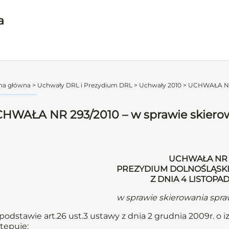
a
na główna
>
Uchwały DRL i Prezydium DRL
>
Uchwały 2010
>
UCHWAŁA NR 2
HWAŁA NR 293/2010 – w sprawie skierow
UCHWAŁA NR 
PREZYDIUM DOLNOŚLĄSKI
Z DNIA 4 LISTOPA
w sprawie skierowania spr
podstawie art.26 ust.3 ustawy z dnia 2 grudnia 2009r. o iz
tępuje: