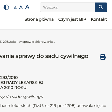
A
A
A
Wyszukaj
Strona główna
Czym jest BIP
Kontakt
93/2010 – w sprawie skierowania...
ania sprawy do sądu cywilnego
293/2010
EJ RADY LEKARSKIEJ
DA 2010 ROKU
awy do sądu cywilnego
bach lekarskich (Dz.U. nr 219 poz.1708) uchwala się, co