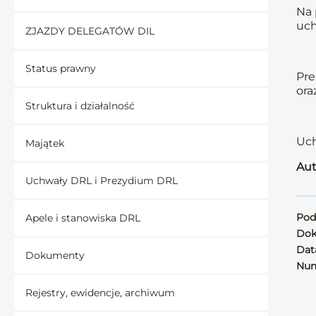
Na 
uch
ZJAZDY DELEGATÓW DIL
Status prawny
Pre
ora
Struktura i działalność
Uch
Majątek
Aut
Uchwały DRL i Prezydium DRL
Pod
Apele i stanowiska DRL
Dok
Data
Dokumenty
Num
Rejestry, ewidencje, archiwum