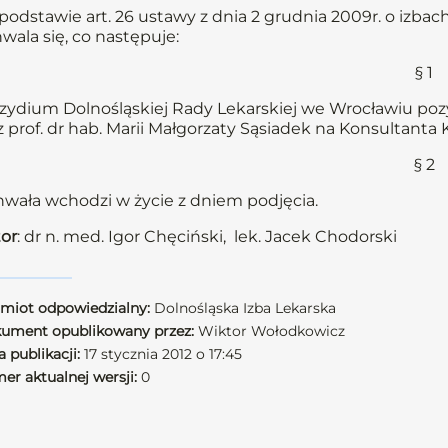
podstawie art. 26 ustawy z dnia 2 grudnia 2009r. o izbach
wala się, co następuje:
§ 1
zydium Dolnośląskiej Rady Lekarskiej we Wrocławiu pozy
z prof. dr hab. Marii Małgorzaty Sąsiadek na Konsultanta 
§ 2
wała wchodzi w życie z dniem podjęcia.
or
: dr n. med. Igor Chęciński, lek. Jacek Chodorski
miot odpowiedzialny:
Dolnośląska Izba Lekarska
ument opublikowany przez:
Wiktor Wołodkowicz
 publikacji:
17 stycznia 2012 o 17:45
er aktualnej wersji:
0