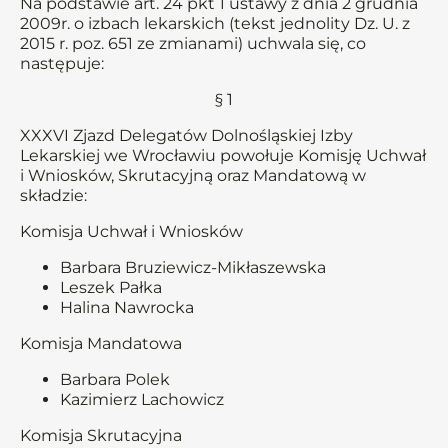
Na podstawie art. 24 pkt 1 ustawy z dnia 2 grudnia
2009r. o izbach lekarskich (tekst jednolity Dz. U. z
2015 r. poz. 651 ze zmianami) uchwala się, co
następuje:
§ 1
XXXVI Zjazd Delegatów Dolnośląskiej Izby
Lekarskiej we Wrocławiu powołuje Komisję Uchwał
i Wniosków, Skrutacyjną oraz Mandatową w
składzie:
Komisja Uchwał i Wniosków
Barbara Bruziewicz-Mikłaszewska
Leszek Pałka
Halina Nawrocka
Komisja Mandatowa
Barbara Polek
Kazimierz Lachowicz
Komisja Skrutacyjna