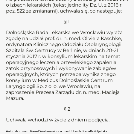
o izbach lekarskich (tekst jednolity Dz. U. z 2016 r.
poz. 522 ze zmianami), uchwala się, co następuje:
§ 1
Dolnośląska Rada Lekarska we Wrocławiu wyraża
zgodę na udział prof. dr. n. med. Oliviera Kaschke,
ordynatora Klinicznego Oddziału Otolaryngologii
Szpitala Św. Gertrudy w Berlinie, w dniach 20-21
stycznia 2017 r. w konsylium lekarskim na temat
operacyjnego leczenia przewlekłego zapalenia
zatok przynosowych i wykonywanie zabiegów
operacyjnych, których potrzeba wynika z tego
konsylium w Medicus Dolnośląskie Centrum
Laryngologii Sp. z o. o. we Wrocławiu, na
zaproszenie Prezesa Zarządu dr. n. med. Macieja
Mazura.
§ 2
Uchwała wchodzi w życie z dniem podjęcia.
Autor: dr n. med. Paweł Wróblewski, dr n. med. Urszula Kanaffa-Kilijańska