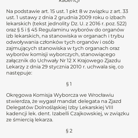
kadencji
Na podstawie art. 15 ust. 1 pkt 8 w związku z art. 33
ust. 1 ustawy z dnia 2 grudnia 2009 roku o izbach
lekarskich (tekst jednolity Dz. U. z 2016 r. poz. 522)
oraz § 5 i § 45 Regulaminu wyborów do organów
izb lekarskich, na stanowiska w organach i trybu
odwoływania członków tych organów i osób
zajmujących stanowiska w tych organach oraz
wyborów komisji wyborczych, stanowiącego
załącznik do Uchwały Nr 12 X Krajowego Zjazdu
Lekarzy z dnia 29 stycznia 2010 r. uchwala się, co
następuje:
§ 1
Okręgowa Komisja Wyborcza we Wrocławiu
stwierdza, że wygasł mandat delegata na Zjazd
Delegatów Dolnośląskiej Izby Lekarskiej VIII
kadencji lek. dent. Izabelli Czajkowskiej, w związku
ze śmiercią lekarza.
§ 2