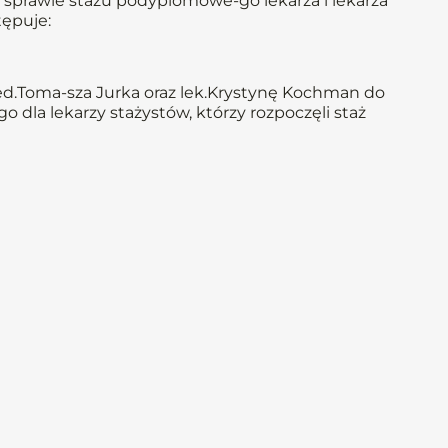
 w sprawie stażu podyplomowe-go lekarza i lekarza
tępuje:
d.Toma-sza Jurka oraz lek.Krystynę Kochman do
dla lekarzy stażystów, którzy rozpoczęli staż