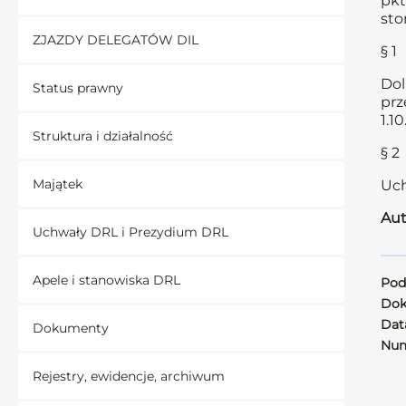
pkt
sto
ZJAZDY DELEGATÓW DIL
§ 1
Dol
Status prawny
prz
1.1
Struktura i działalność
§ 2
Majątek
Uch
Aut
Uchwały DRL i Prezydium DRL
Apele i stanowiska DRL
Pod
Dok
Data
Dokumenty
Num
Rejestry, ewidencje, archiwum