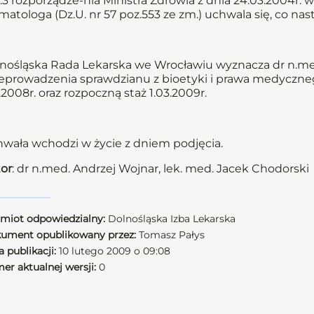
.3 rozporządze-nia Ministra Zdrowia z dnia 24.03.2004r.
matologa (Dz.U. nr 57 poz.553 ze zm.) uchwala się, co nas
nośląska Rada Lekarska we Wrocławiu wyznacza dr n.me
eprowadzenia sprawdzianu z bioetyki i prawa medycznego 
0.2008r. oraz rozpoczną staż 1.03.2009r.
wała wchodzi w życie z dniem podjęcia.
or
: dr n.med. Andrzej Wojnar, lek. med. Jacek Chodorski
miot odpowiedzialny:
Dolnośląska Izba Lekarska
ument opublikowany przez:
Tomasz Pałys
 publikacji:
10 lutego 2009 o 09:08
er aktualnej wersji:
0