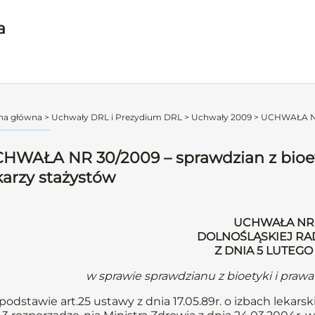
a
na główna
>
Uchwały DRL i Prezydium DRL
>
Uchwały 2009
>
UCHWAŁA NR 
HWAŁA NR 30/2009 – sprawdzian z bioet
karzy stażystów
UCHWAŁA NR 
DOLNOŚLĄSKIEJ RA
Z DNIA 5 LUTEGO
w sprawie sprawdzianu z bioetyki i praw
podstawie art.25 ustawy z dnia 17.05.89r. o izbach lekarski