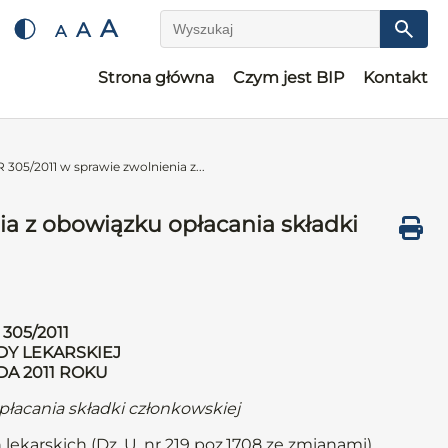
A
A
A
Wyszukaj
Strona główna
Czym jest BIP
Kontakt
5/2011 w sprawie zwolnienia z...
a z obowiązku opłacania składki
305/2011
DY LEKARSKIEJ
DA 2011 ROKU
płacania składki członkowskiej
 lekarskich (Dz. U. nr 219 poz.1708 ze zmianami)