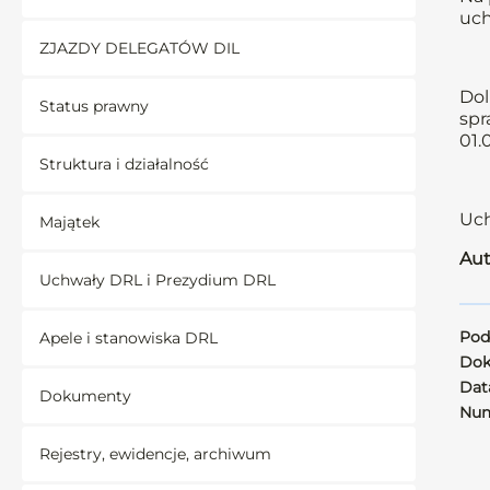
uch
ZJAZDY DELEGATÓW DIL
Dol
Status prawny
spr
01.
Struktura i działalność
Uch
Majątek
Aut
Uchwały DRL i Prezydium DRL
Pod
Apele i stanowiska DRL
Dok
Data
Dokumenty
Num
Rejestry, ewidencje, archiwum