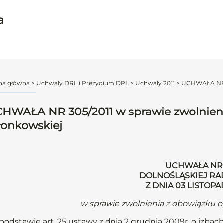
a
na główna
>
Uchwały DRL i Prezydium DRL
>
Uchwały 2011
>
UCHWAŁA NR 30
HWAŁA NR 305/2011 w sprawie zwolnieni
łonkowskiej
UCHWAŁA NR 
DOLNOŚLĄSKIEJ RA
Z DNIA 03 LISTOPA
w sprawie zwolnienia z obowiązku o
podstawie art. 25 ustawy z dnia 2 grudnia 2009r. o izbach