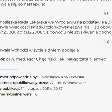
wala się, co następuje:
§ 1
nośląska Rada Lekarska we Wrocławiu na podstawie § 3 u
awie wysokości składki członkowskiej zwalnia, (…) z obow
07.2008r. do 31.12.2008r., z powodu nieuzyskiwania docho
§ 2
wała wchodzi w życie z dniem podjęcia.
or
: dr n. med. Igor Chęciński, lek. Małgorzata Niemiec
miot odpowiedzialny:
Dolnośląska Izba Lekarska
ument opublikowany przez:
Wiktor Wołodkowicz
 publikacji:
14 listopada 2011 o 20:57
er aktualnej wersji:
0